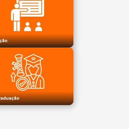
ção
raduação