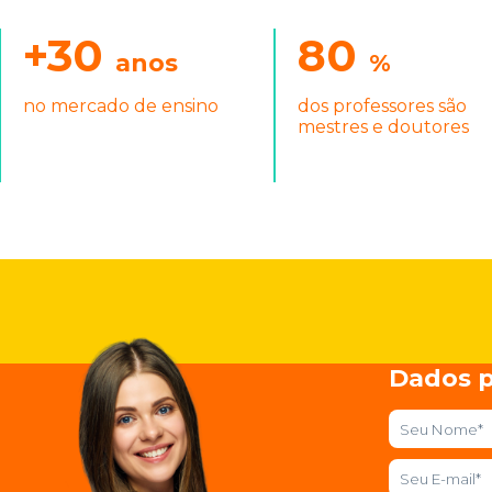
+30
80
anos
%
no mercado de ensino
dos professores são
mestres e doutores
Dados p
nome
email