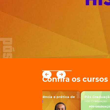
Saber mais
informações
Confira os curso
Pós Graduação Docência e prática de
Pós Graduação
ensino em História
Pós-Graduação
Pós-Graduação