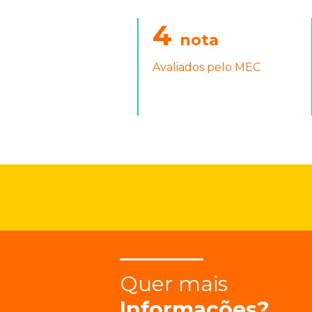
4
nota
Avaliados pelo MEC
Quer mais
Informações?