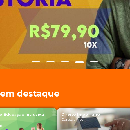
Show
Show
Show
Show
Show
slide
slide
slide
slide
slide
s em destaque
 Educação Inclusiva
Direito Imobiliário
Cursos Livres