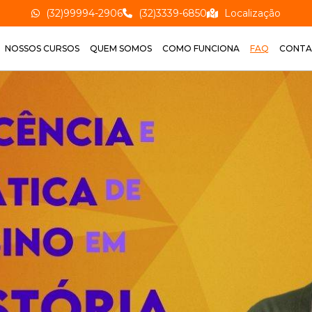
(32)99994-2906
(32)3339-6850
Localização
NOSSOS CURSOS
QUEM SOMOS
COMO FUNCIONA
FAQ
CONT