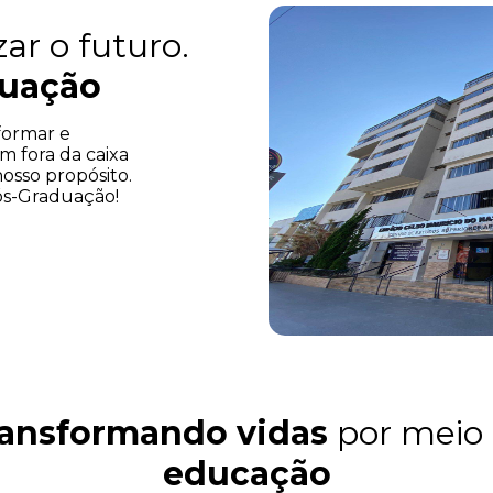
ar o futuro.
duação
nformar e
m fora da caixa
sso propósito.
ós-Graduação
!
ansformando vidas
por meio
educação