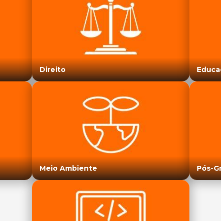
Direito
Educa
Meio Ambiente
Pós-G