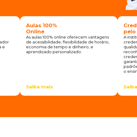
Aulas 100%
Cred
Online
pelo
As aulas 100% online oferecem vantagens
A insti
ador
de acessibilidade, flexibilidade de horário,
creden
a e
economia de tempo e dinheiro, e
qualid
aprendizado personalizado.
reconh
creden
garant
padrõe
o ensin
Saiba mais
Saiba