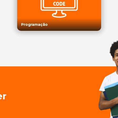
Programação
er